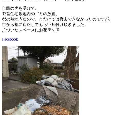
終
更
市民の声を受けて。
新
都営住宅敷地内のゴミの放置。
日
都の敷地内なので、市だけでは撤去できなかったのですが、
時
市から都に連絡してもらい片付け頂きました。
:
片づいたスペースにお花💐を🌸
Facebook