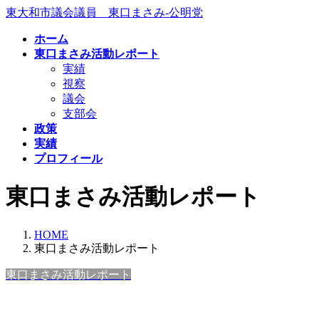
コ
ナ
東大和市議会議員 東口まさみ-公明党
ン
ビ
ホーム
テ
ゲ
東口まさみ活動レポート
ン
ー
実績
ツ
シ
視察
へ
ョ
議会
ス
ン
支部会
キ
に
政策
ッ
移
実績
プ
動
プロフィール
東口まさみ活動レポート
HOME
東口まさみ活動レポート
東口まさみ活動レポート