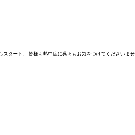
らスタート。 皆様も熱中症に呉々もお気をつけてくださいませ⛱️