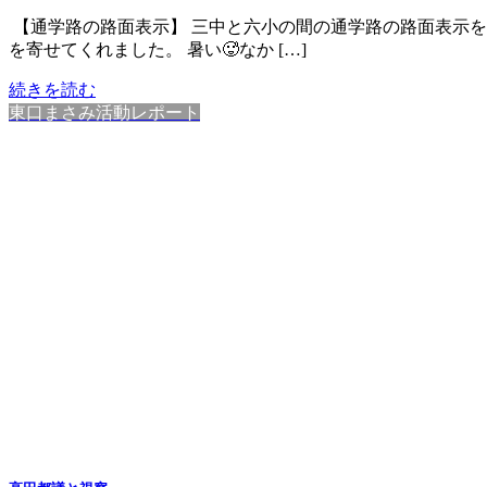
【通学路の路面表示】 三中と六小の間の通学路の路面表示
を寄せてくれました。 暑い🥵なか […]
続きを読む
東口まさみ活動レポート