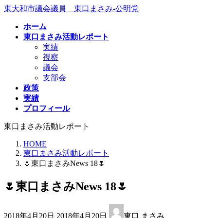
コ
ナ
東大和市議会議員 東口まさみ-公明党
ン
ビ
ホーム
テ
ゲ
東口まさみ活動レポート
ン
ー
実績
ツ
シ
視察
へ
ョ
議会
ス
ン
支部会
キ
に
政策
ッ
移
実績
プ
動
プロフィール
東口まさみ活動レポート
HOME
東口まさみ活動レポート
🌷東口まさみNews 18🌷
🌷東口まさみNews 18🌷
最
2018年4月20日
2018年4月20日
東口 まさみ