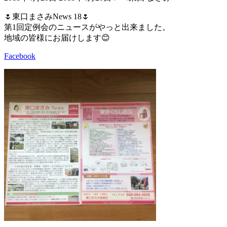
終
更
🌷東口まさみNews 18🌷
新
第1回定例会のニュースがやっと出来ました。
日
地域の皆様にお届けします😊
時
:
Facebook