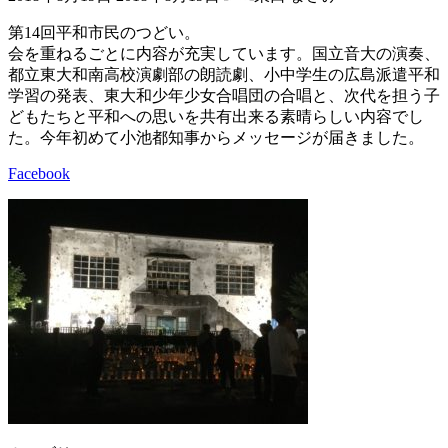
終
更
第14回平和市民のつどい。
新
会を重ねるごとに内容が充実しています。国立音大の演奏、
日
都立東大和南高校演劇部の朗読劇、小中学生の広島派遣平和
時
学習の発表、東大和少年少女合唱団の合唱と、次代を担う子
:
どもたちと平和への思いを共有出来る素晴らしい内容でし
た。今年初めて小池都知事からメッセージが届きました。
Facebook