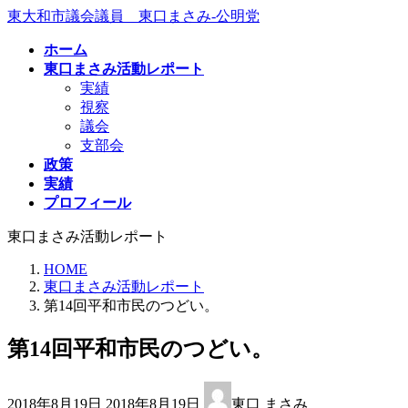
コ
ナ
東大和市議会議員 東口まさみ-公明党
ン
ビ
ホーム
テ
ゲ
東口まさみ活動レポート
ン
ー
実績
ツ
シ
視察
へ
ョ
議会
ス
ン
支部会
キ
に
政策
ッ
移
実績
プ
動
プロフィール
東口まさみ活動レポート
HOME
東口まさみ活動レポート
第14回平和市民のつどい。
第14回平和市民のつどい。
最
2018年8月19日
2018年8月19日
東口 まさみ