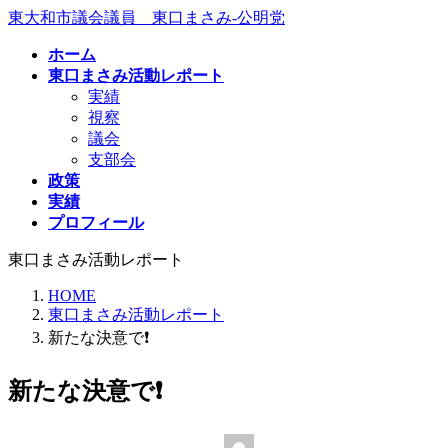
コ
ナ
東大和市議会議員 東口まさみ-公明党
ン
ビ
ホーム
テ
ゲ
東口まさみ活動レポート
ン
ー
実績
ツ
シ
視察
へ
ョ
議会
ス
ン
支部会
キ
に
政策
ッ
移
実績
プ
動
プロフィール
東口まさみ活動レポート
HOME
東口まさみ活動レポート
新たな決意で❗️
新たな決意で❗️
最