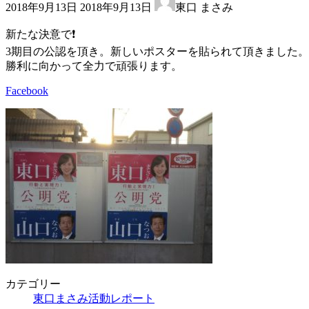
2018年9月13日
2018年9月13日
東口 まさみ
終
更
新たな決意で❗️
新
3期目の公認を頂き。新しいポスターを貼られて頂きました。
日
勝利に向かって全力で頑張ります。
時
:
Facebook
カテゴリー
東口まさみ活動レポート