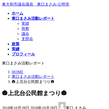
コ
ナ
東大和市議会議員 東口まさみ-公明党
ン
ビ
ホーム
テ
ゲ
東口まさみ活動レポート
ン
ー
実績
ツ
シ
視察
へ
ョ
議会
ス
ン
支部会
キ
に
政策
ッ
移
実績
プ
動
プロフィール
東口まさみ活動レポート
HOME
東口まさみ活動レポート
🎃上北台公民館まつり🎃
🎃上北台公民館まつり🎃
最
2018年10月28日
2018年10月28日
東口 まさみ