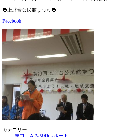
終
更
🎃上北台公民館まつり🎃
新
日
Facebook
時
:
カテゴリー
東口まさみ活動レポート