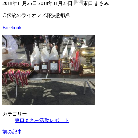
2018年11月25日
2018年11月25日
東口 まさみ
終
更
⚾️伝統のライオンズ杯決勝戦⚾️
新
日
Facebook
時
:
カテゴリー
東口まさみ活動レポート
前の記事