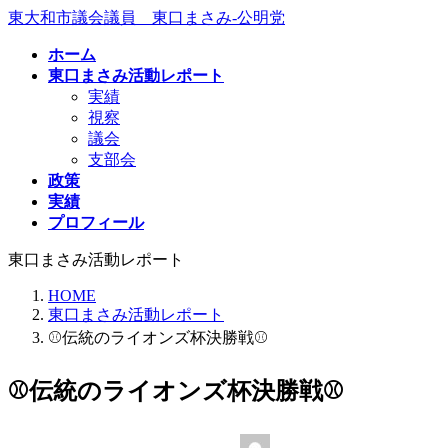
コ
ナ
東大和市議会議員 東口まさみ-公明党
ン
ビ
ホーム
テ
ゲ
東口まさみ活動レポート
ン
ー
実績
ツ
シ
視察
へ
ョ
議会
ス
ン
支部会
キ
に
政策
ッ
移
実績
プ
動
プロフィール
東口まさみ活動レポート
HOME
東口まさみ活動レポート
⚾️伝統のライオンズ杯決勝戦⚾️
⚾️伝統のライオンズ杯決勝戦⚾️
最