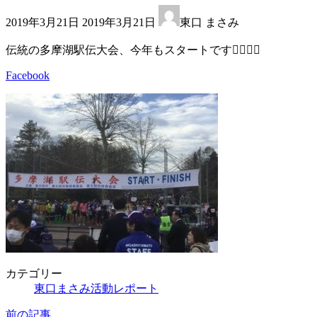
最
2019年3月21日
2019年3月21日
東口 まさみ
終
更
伝統の多摩湖駅伝大会、今年もスタートです🏃‍♂️🏃‍♂️
新
日
Facebook
時
:
カテゴリー
東口まさみ活動レポート
前の記事