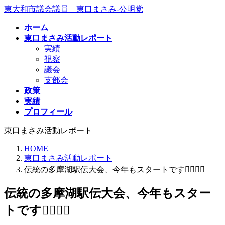
コ
ナ
東大和市議会議員 東口まさみ-公明党
ン
ビ
ホーム
テ
ゲ
東口まさみ活動レポート
ン
ー
実績
ツ
シ
視察
へ
ョ
議会
ス
ン
支部会
キ
に
政策
ッ
移
実績
プ
動
プロフィール
東口まさみ活動レポート
HOME
東口まさみ活動レポート
伝統の多摩湖駅伝大会、今年もスタートです🏃‍♂️🏃‍♂️
伝統の多摩湖駅伝大会、今年もスター
トです🏃‍♂️🏃‍♂️