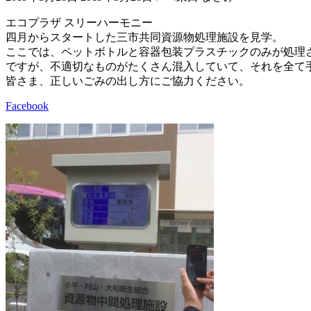
終
更
エコプラザ スリーハーモニー
新
四月からスタートした三市共同資源物処理施設を見学。
日
ここでは、ペットボトルと容器包装プラスチックのみが処理
時
ですが、不適切なものがたくさん混入していて、それを全て
:
皆さま、正しいごみの出し方にご協力ください。
Facebook