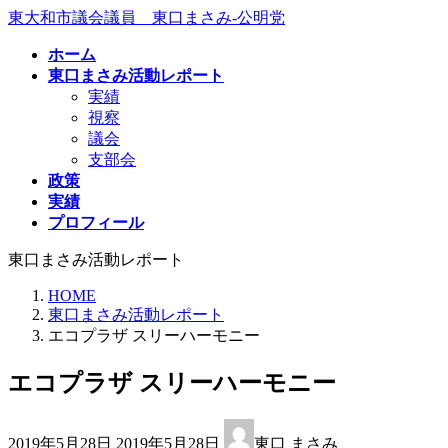
コ
ナ
東大和市議会議員 東口まさみ-公明党
ン
ビ
ホーム
テ
ゲ
東口まさみ活動レポート
ン
ー
実績
ツ
シ
視察
へ
ョ
議会
ス
ン
支部会
キ
に
政策
ッ
移
実績
プ
動
プロフィール
東口まさみ活動レポート
HOME
東口まさみ活動レポート
エコプラザ スリーハーモニー
エコプラザ スリーハーモニー
最
2019年5月28日
2019年5月28日
東口 まさみ