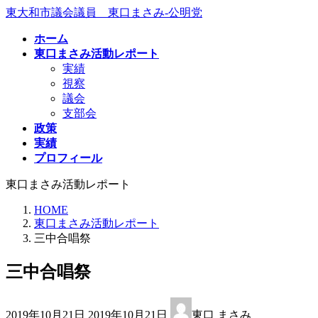
コ
ナ
東大和市議会議員 東口まさみ-公明党
ン
ビ
ホーム
テ
ゲ
東口まさみ活動レポート
ン
ー
実績
ツ
シ
視察
へ
ョ
議会
ス
ン
支部会
キ
に
政策
ッ
移
実績
プ
動
プロフィール
東口まさみ活動レポート
HOME
東口まさみ活動レポート
三中合唱祭
三中合唱祭
最
2019年10月21日
2019年10月21日
東口 まさみ