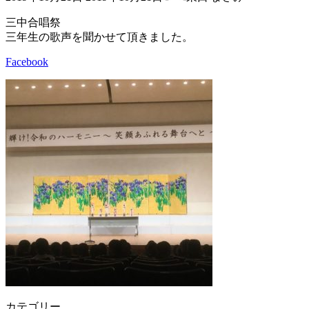
終
更
三中合唱祭
新
三年生の歌声を聞かせて頂きました。
日
時
Facebook
:
カテゴリー