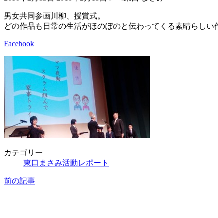
終
更
男女共同参画川柳、授賞式。
新
どの作品も日常の生活がほのぼのと伝わってくる素晴らしい作
日
時
Facebook
:
カテゴリー
東口まさみ活動レポート
前の記事