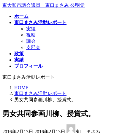
コ
ナ
東大和市議会議員 東口まさみ-公明党
ン
ビ
ホーム
テ
ゲ
東口まさみ活動レポート
ン
ー
実績
ツ
シ
視察
へ
ョ
議会
ス
ン
支部会
キ
に
政策
ッ
移
実績
プ
動
プロフィール
東口まさみ活動レポート
HOME
東口まさみ活動レポート
男女共同参画川柳、授賞式。
男女共同参画川柳、授賞式。
最
2016年2月13日
2016年2月13日
東口 まさみ