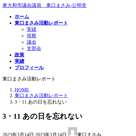
コ
ナ
東大和市議会議員 東口まさみ-公明党
ン
ビ
ホーム
テ
ゲ
東口まさみ活動レポート
ン
ー
実績
ツ
シ
視察
へ
ョ
議会
ス
ン
支部会
キ
に
政策
ッ
移
実績
プ
動
プロフィール
東口まさみ活動レポート
HOME
東口まさみ活動レポート
3・11 あの日を忘れない
3・11 あの日を忘れない
最
2023年3月14日
2023年3月14日
東口まさみ