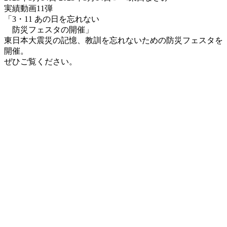
終
実績動画11弾
更
「3・11 あの日を忘れない
新
防災フェスタの開催」
日
東日本大震災の記憶、教訓を忘れないための防災フェスタを
時
開催。
:
ぜひご覧ください。