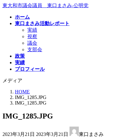
コ
ナ
東大和市議会議員 東口まさみ-公明党
ン
ビ
ホーム
テ
ゲ
東口まさみ活動レポート
ン
ー
実績
ツ
シ
視察
へ
ョ
議会
ス
ン
支部会
キ
に
政策
ッ
移
実績
プ
動
プロフィール
メディア
HOME
IMG_1285.JPG
IMG_1285.JPG
IMG_1285.JPG
最
2023年3月21日
2023年3月21日
東口まさみ
終