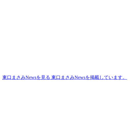
更
新
日
時
:
東口まさみNewsを見る
東口まさみNewsを掲載しています。