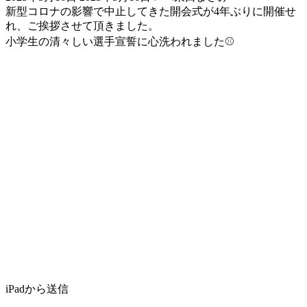
終
新型コロナの影響で中止してきた開会式が4年ぶりに開催せ
更
れ、ご挨拶させて頂きました。
新
小学生の清々しい選手宣誓に心洗われました⚾️
日
時
:
iPadから送信