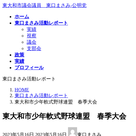
コ
ナ
東大和市議会議員 東口まさみ-公明党
ン
ビ
ホーム
テ
ゲ
東口まさみ活動レポート
ン
ー
実績
ツ
シ
視察
へ
ョ
議会
ス
ン
支部会
キ
に
政策
ッ
移
実績
プ
動
プロフィール
東口まさみ活動レポート
HOME
東口まさみ活動レポート
東大和市少年軟式野球連盟 春季大会
東大和市少年軟式野球連盟 春季大会
最
2023年5月16日
2023年5月16日
東口まさみ