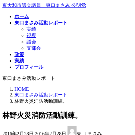
コ
ナ
東大和市議会議員 東口まさみ-公明党
ン
ビ
ホーム
テ
ゲ
東口まさみ活動レポート
ン
ー
実績
ツ
シ
視察
へ
ョ
議会
ス
ン
支部会
キ
に
政策
ッ
移
実績
プ
動
プロフィール
東口まさみ活動レポート
HOME
東口まさみ活動レポート
林野火災消防活動訓練。
林野火災消防活動訓練。
最
2016年2月28日
2016年2月28日
東口 まさみ