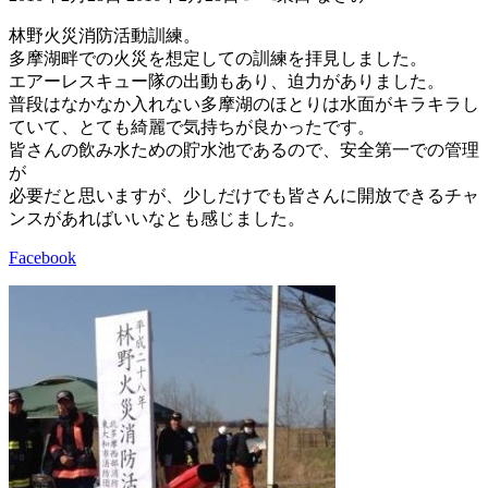
終
更
林野火災消防活動訓練。
新
多摩湖畔での火災を想定しての訓練を拝見しました。
日
エアーレスキュー隊の出動もあり、迫力がありました。
時
普段はなかなか入れない多摩湖のほとりは水面がキラキラし
:
ていて、とても綺麗で気持ちが良かったです。
皆さんの飲み水ための貯水池であるので、安全第一での管理
が
必要だと思いますが、少しだけでも皆さんに開放できるチャ
ンスがあればいいなとも感じました。
Facebook