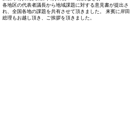
終
各地区の代表者議長から地域課題に対する意見書が提出さ
更
れ、全国各地の課題を共有させて頂きました。 来賓に岸田
新
総理もお越し頂き、ご挨拶を頂きました。
日
時
: