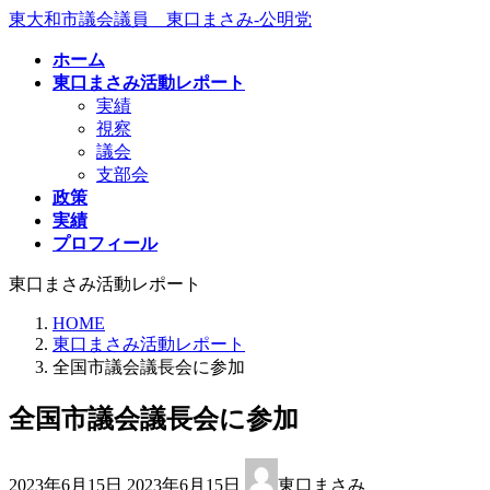
コ
ナ
東大和市議会議員 東口まさみ-公明党
ン
ビ
ホーム
テ
ゲ
東口まさみ活動レポート
ン
ー
実績
ツ
シ
視察
へ
ョ
議会
ス
ン
支部会
キ
に
政策
ッ
移
実績
プ
動
プロフィール
東口まさみ活動レポート
HOME
東口まさみ活動レポート
全国市議会議長会に参加
全国市議会議長会に参加
最
2023年6月15日
2023年6月15日
東口まさみ