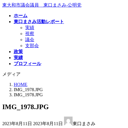
コ
ナ
東大和市議会議員 東口まさみ-公明党
ン
ビ
ホーム
テ
ゲ
東口まさみ活動レポート
ン
ー
実績
ツ
シ
視察
へ
ョ
議会
ス
ン
支部会
キ
に
政策
ッ
移
実績
プ
動
プロフィール
メディア
HOME
IMG_1978.JPG
IMG_1978.JPG
IMG_1978.JPG
最
2023年8月11日
2023年8月11日
東口まさみ
終