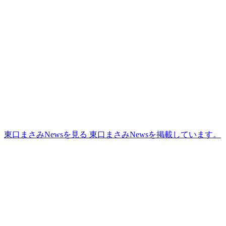
更
新
日
時
:
東口まさみNewsを見る
東口まさみNewsを掲載しています。