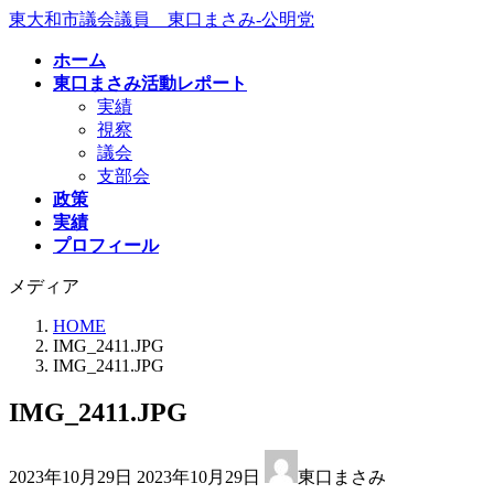
コ
ナ
東大和市議会議員 東口まさみ-公明党
ン
ビ
ホーム
テ
ゲ
東口まさみ活動レポート
ン
ー
実績
ツ
シ
視察
へ
ョ
議会
ス
ン
支部会
キ
に
政策
ッ
移
実績
プ
動
プロフィール
メディア
HOME
IMG_2411.JPG
IMG_2411.JPG
IMG_2411.JPG
最
2023年10月29日
2023年10月29日
東口まさみ
終