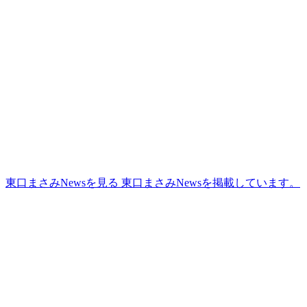
更
新
日
時
:
東口まさみNewsを見る
東口まさみNewsを掲載しています。