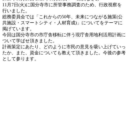
終
11月7日(火)に国分寺市に所管事務調査のため、行政視察を
更
行いました。
新
総務委員会では「これからの50年、未来につながる施策(公
日
共施設・スマートシティ・人材育成)」についてをテーマに
時
掲げています。
:
今回は国分寺市の市庁舎移転に伴う現庁舎用地利活用計画に
ついて学ばせ頂きました。
計画策定にあたり、どのように市民の意見を吸い上げていっ
たか、また、資金についても教えて頂きました。今後の参考
として参ります。