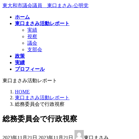
コ
ナ
東大和市議会議員 東口まさみ-公明党
ン
ビ
ホーム
テ
ゲ
東口まさみ活動レポート
ン
ー
実績
ツ
シ
視察
へ
ョ
議会
ス
ン
支部会
キ
に
政策
ッ
移
実績
プ
動
プロフィール
東口まさみ活動レポート
HOME
東口まさみ活動レポート
総務委員会で行政視察
総務委員会で行政視察
最
2023年11月21日
2023年11月21日
東口まさみ