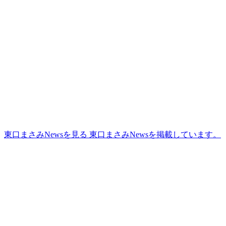
更
新
日
時
:
東口まさみNewsを見る
東口まさみNewsを掲載しています。