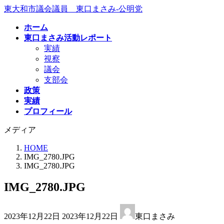
コ
ナ
東大和市議会議員 東口まさみ-公明党
ン
ビ
ホーム
テ
ゲ
東口まさみ活動レポート
ン
ー
実績
ツ
シ
視察
へ
ョ
議会
ス
ン
支部会
キ
に
政策
ッ
移
実績
プ
動
プロフィール
メディア
HOME
IMG_2780.JPG
IMG_2780.JPG
IMG_2780.JPG
最
2023年12月22日
2023年12月22日
東口まさみ
終