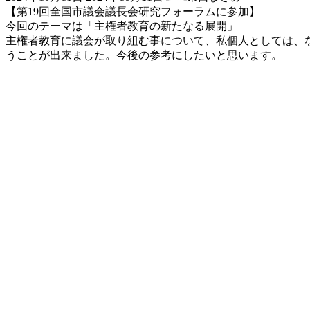
終
【第19回全国市議会議長会研究フォーラムに参加】
更
今回のテーマは「主権者教育の新たなる展開」
新
主権者教育に議会が取り組む事について、私個人としては、
日
うことが出来ました。今後の参考にしたいと思います。
時
: