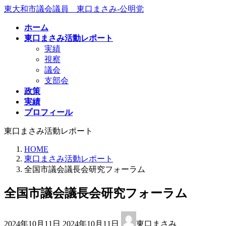
コ
ナ
東大和市議会議員 東口まさみ-公明党
ン
ビ
ホーム
テ
ゲ
東口まさみ活動レポート
ン
ー
実績
ツ
シ
視察
へ
ョ
議会
ス
ン
支部会
キ
に
政策
ッ
移
実績
プ
動
プロフィール
東口まさみ活動レポート
HOME
東口まさみ活動レポート
全国市議会議長会研究フォーラム
全国市議会議長会研究フォーラム
最
2024年10月11日
2024年10月11日
東口まさみ