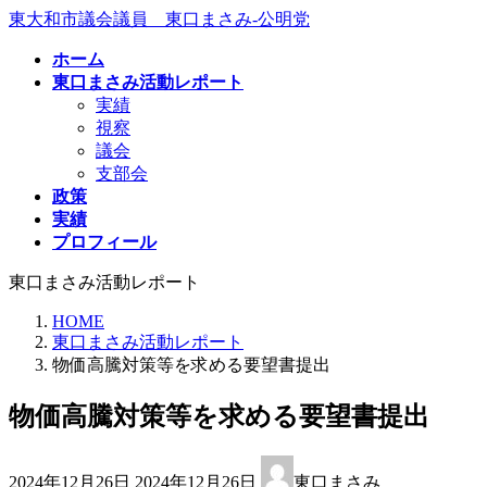
コ
ナ
東大和市議会議員 東口まさみ-公明党
ン
ビ
ホーム
テ
ゲ
東口まさみ活動レポート
ン
ー
実績
ツ
シ
視察
へ
ョ
議会
ス
ン
支部会
キ
に
政策
ッ
移
実績
プ
動
プロフィール
東口まさみ活動レポート
HOME
東口まさみ活動レポート
物価高騰対策等を求める要望書提出
物価高騰対策等を求める要望書提出
最
2024年12月26日
2024年12月26日
東口まさみ