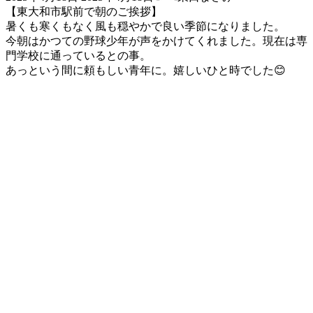
終
【東大和市駅前で朝のご挨拶】
更
暑くも寒くもなく風も穏やかで良い季節になりました。
新
今朝はかつての野球少年が声をかけてくれました。現在は専
日
門学校に通っているとの事。
時
あっという間に頼もしい青年に。嬉しいひと時でした😊
: