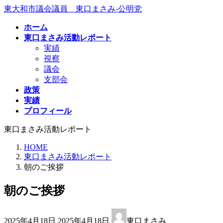
コ
ナ
東大和市議会議員 東口まさみ-公明党
ン
ビ
ホーム
テ
ゲ
東口まさみ活動レポート
ン
ー
実績
ツ
シ
視察
へ
ョ
議会
ス
ン
支部会
キ
に
政策
ッ
移
実績
プ
動
プロフィール
東口まさみ活動レポート
HOME
東口まさみ活動レポート
朝のご挨拶
朝のご挨拶
最
2025年4月18日
2025年4月18日
東口まさみ