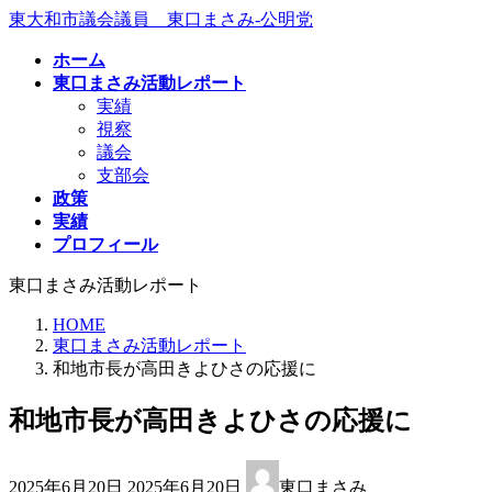
コ
ナ
東大和市議会議員 東口まさみ-公明党
ン
ビ
ホーム
テ
ゲ
東口まさみ活動レポート
ン
ー
実績
ツ
シ
視察
へ
ョ
議会
ス
ン
支部会
キ
に
政策
ッ
移
実績
プ
動
プロフィール
東口まさみ活動レポート
HOME
東口まさみ活動レポート
和地市長が高田きよひさの応援に
和地市長が高田きよひさの応援に
最
2025年6月20日
2025年6月20日
東口まさみ