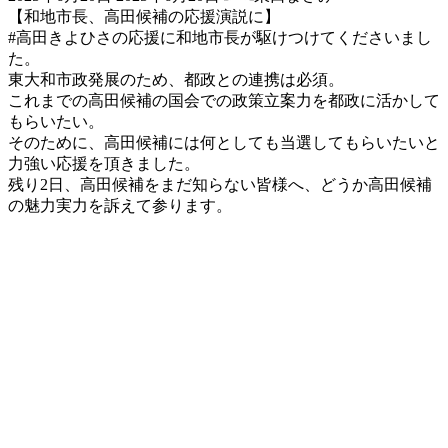
終
【和地市長、高田候補の応援演説に】
更
#高田きよひさの応援に和地市長が駆けつけてくださいまし
新
た。
日
東大和市政発展のため、都政との連携は必須。
時
これまでの高田候補の国会での政策立案力を都政に活かして
:
もらいたい。
そのために、高田候補には何としても当選してもらいたいと
力強い応援を頂きました。
残り2日、高田候補をまだ知らない皆様へ、どうか高田候補
の魅力実力を訴えて参ります。