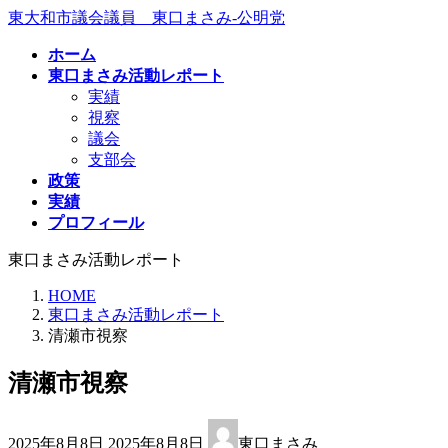
コ
ナ
東大和市議会議員 東口まさみ-公明党
ン
ビ
ホーム
テ
ゲ
東口まさみ活動レポート
ン
ー
実績
ツ
シ
視察
へ
ョ
議会
ス
ン
支部会
キ
に
政策
ッ
移
実績
プ
動
プロフィール
東口まさみ活動レポート
HOME
東口まさみ活動レポート
清瀬市視察
清瀬市視察
最
2025年8月8日
2025年8月8日
東口まさみ