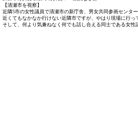
終
【清瀬市を視察】
更
近隣5市の女性議員で清瀬市の新庁舎、男女共同参画センタ
新
近くてもなかなか行けない近隣市ですが、やはり現場に行っ
日
そして、何より気兼ねなく何でも話し合える同士である女性議
時
: