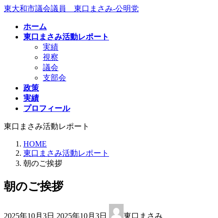
コ
ナ
東大和市議会議員 東口まさみ-公明党
ン
ビ
ホーム
テ
ゲ
東口まさみ活動レポート
ン
ー
実績
ツ
シ
視察
へ
ョ
議会
ス
ン
支部会
キ
に
政策
ッ
移
実績
プ
動
プロフィール
東口まさみ活動レポート
HOME
東口まさみ活動レポート
朝のご挨拶
朝のご挨拶
最
2025年10月3日
2025年10月3日
東口まさみ