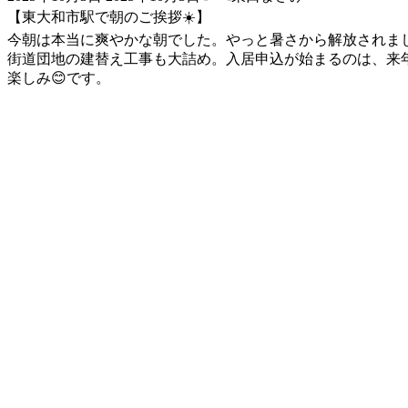
終
【東大和市駅で朝のご挨拶☀️】
更
新
今朝は本当に爽やかな朝でした。やっと暑さから解放されま
日
街道団地の建替え工事も大詰め。入居申込が始まるのは、来
時
楽しみ😊です。
: