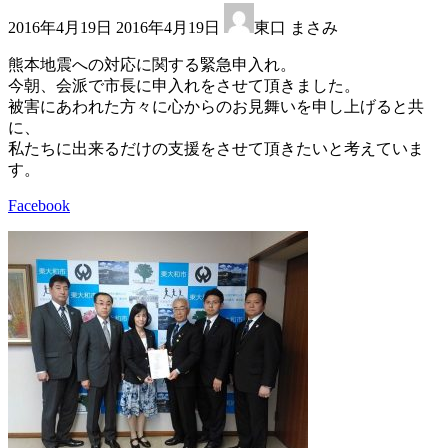
最
2016年4月19日
2016年4月19日
東口 まさみ
終
更
熊本地震への対応に関する緊急申入れ。
新
今朝、会派で市長に申入れをさせて頂きました。
日
被害にあわれた方々に心からのお見舞いを申し上げると共
時
に、
:
私たちに出来るだけの支援をさせて頂きたいと考えていま
す。
Facebook