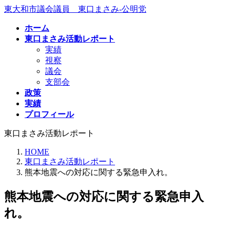
コ
ナ
東大和市議会議員 東口まさみ-公明党
ン
ビ
ホーム
テ
ゲ
東口まさみ活動レポート
ン
ー
実績
ツ
シ
視察
へ
ョ
議会
ス
ン
支部会
キ
に
政策
ッ
移
実績
プ
動
プロフィール
東口まさみ活動レポート
HOME
東口まさみ活動レポート
熊本地震への対応に関する緊急申入れ。
熊本地震への対応に関する緊急申入
れ。