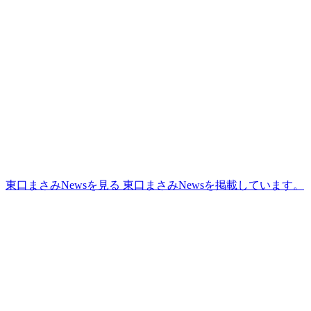
更
新
日
時
:
東口まさみNewsを見る
東口まさみNewsを掲載しています。