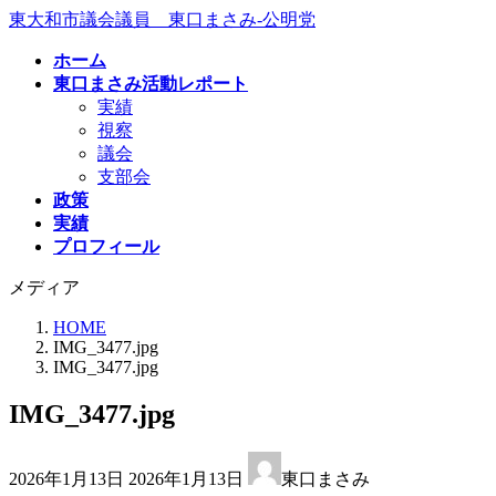
コ
ナ
東大和市議会議員 東口まさみ-公明党
ン
ビ
ホーム
テ
ゲ
東口まさみ活動レポート
ン
ー
実績
ツ
シ
視察
へ
ョ
議会
ス
ン
支部会
キ
に
政策
ッ
移
実績
プ
動
プロフィール
メディア
HOME
IMG_3477.jpg
IMG_3477.jpg
IMG_3477.jpg
最
2026年1月13日
2026年1月13日
東口まさみ
終