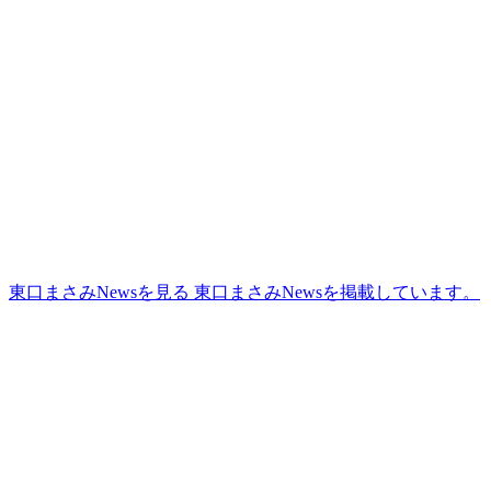
更
新
日
時
:
東口まさみNewsを見る
東口まさみNewsを掲載しています。