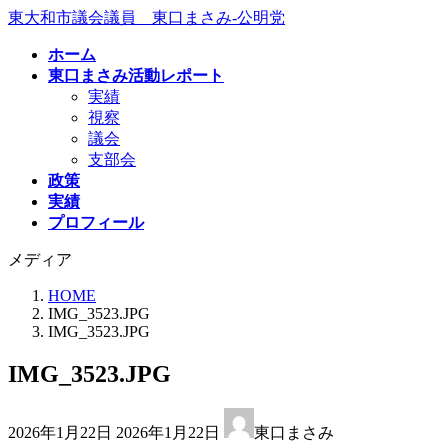
コ
ナ
東大和市議会議員 東口まさみ-公明党
ン
ビ
ホーム
テ
ゲ
東口まさみ活動レポート
ン
ー
実績
ツ
シ
視察
へ
ョ
議会
ス
ン
支部会
キ
に
政策
ッ
移
実績
プ
動
プロフィール
メディア
HOME
IMG_3523.JPG
IMG_3523.JPG
IMG_3523.JPG
最
2026年1月22日
2026年1月22日
東口まさみ
終