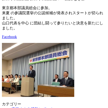
終
更
東京都本部議員総会に参加。
新
来夏 の参議院選挙の公認候補が発表されスタートが切られ
日
ました。
時
山口代表を中心 に団結し闘って参りたいと決意を新たにし
:
ました。
Facebook
カテゴリー