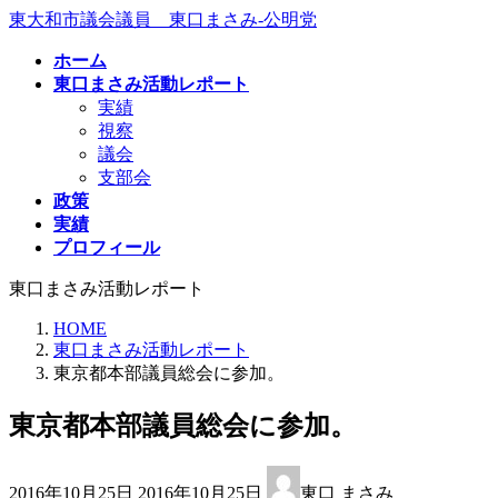
コ
ナ
東大和市議会議員 東口まさみ-公明党
ン
ビ
ホーム
テ
ゲ
東口まさみ活動レポート
ン
ー
実績
ツ
シ
視察
へ
ョ
議会
ス
ン
支部会
キ
に
政策
ッ
移
実績
プ
動
プロフィール
東口まさみ活動レポート
HOME
東口まさみ活動レポート
東京都本部議員総会に参加。
東京都本部議員総会に参加。
最
2016年10月25日
2016年10月25日
東口 まさみ