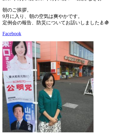
終
更
朝のご挨拶。
新
9月に入り、朝の空気は爽やかです。
日
定例会の報告、防災についてお話いしました🍐🍇
時
:
Facebook