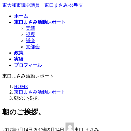
コ
ナ
東大和市議会議員 東口まさみ-公明党
ン
ビ
ホーム
テ
ゲ
東口まさみ活動レポート
ン
ー
実績
ツ
シ
視察
へ
ョ
議会
ス
ン
支部会
キ
に
政策
ッ
移
実績
プ
動
プロフィール
東口まさみ活動レポート
HOME
東口まさみ活動レポート
朝のご挨拶。
朝のご挨拶。
最
2017年9月14日
2017年9月14日
東口 まさみ