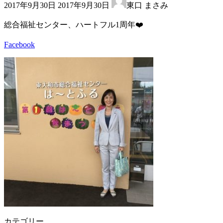
2017年9月30日
2017年9月30日
東口 まさみ
終
更
総合福祉センター、ハートフル1周年❤️
新
日
Facebook
時
:
カテゴリー