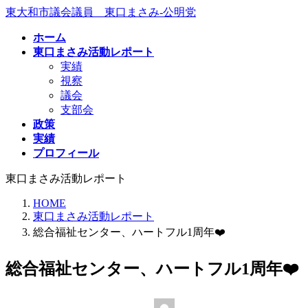
コ
ナ
東大和市議会議員 東口まさみ-公明党
ン
ビ
ホーム
テ
ゲ
東口まさみ活動レポート
ン
ー
実績
ツ
シ
視察
へ
ョ
議会
ス
ン
支部会
キ
に
政策
ッ
移
実績
プ
動
プロフィール
東口まさみ活動レポート
HOME
東口まさみ活動レポート
総合福祉センター、ハートフル1周年❤️
総合福祉センター、ハートフル1周年❤️
最