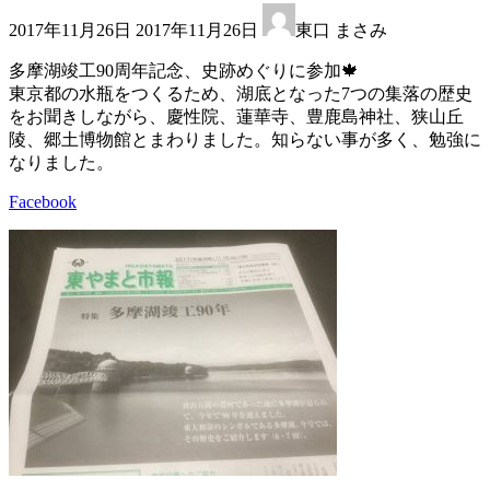
最
2017年11月26日
2017年11月26日
東口 まさみ
終
更
多摩湖竣工90周年記念、史跡めぐりに参加🍁
新
東京都の水瓶をつくるため、湖底となった7つの集落の歴史
日
をお聞きしながら、慶性院、蓮華寺、豊鹿島神社、狭山丘
時
陵、郷土博物館とまわりました。知らない事が多く、勉強に
:
なりました。
Facebook