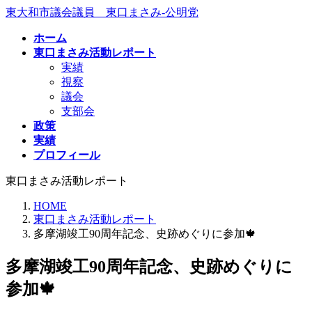
コ
ナ
東大和市議会議員 東口まさみ-公明党
ン
ビ
ホーム
テ
ゲ
東口まさみ活動レポート
ン
ー
実績
ツ
シ
視察
へ
ョ
議会
ス
ン
支部会
キ
に
政策
ッ
移
実績
プ
動
プロフィール
東口まさみ活動レポート
HOME
東口まさみ活動レポート
多摩湖竣工90周年記念、史跡めぐりに参加🍁
多摩湖竣工90周年記念、史跡めぐりに
参加🍁