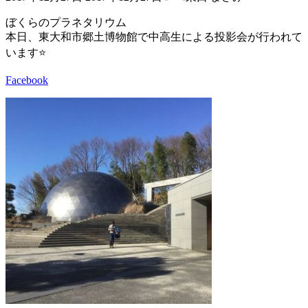
終
更
ぼくらのプラネタリウム
新
本日、東大和市郷土博物館で中高生による投影会が行われて
日
います⭐️
時
:
Facebook