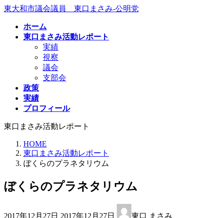
コ
ナ
東大和市議会議員 東口まさみ-公明党
ン
ビ
ホーム
テ
ゲ
東口まさみ活動レポート
ン
ー
実績
ツ
シ
視察
へ
ョ
議会
ス
ン
支部会
キ
に
政策
ッ
移
実績
プ
動
プロフィール
東口まさみ活動レポート
HOME
東口まさみ活動レポート
ぼくらのプラネタリウム
ぼくらのプラネタリウム
最
2017年12月27日
2017年12月27日
東口 まさみ