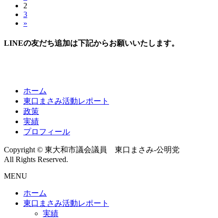
稿
固
2
定
固
3
定
ペ
の
»
定
ペ
ー
ペ
ペ
ー
ジ
LINEの友だち追加は下記からお願いいたします。
ー
ジ
ー
ジ
ジ
送
ホーム
り
東口まさみ活動レポート
政策
実績
プロフィール
Copyright © 東大和市議会議員 東口まさみ-公明党
All Rights Reserved.
MENU
ホーム
東口まさみ活動レポート
実績