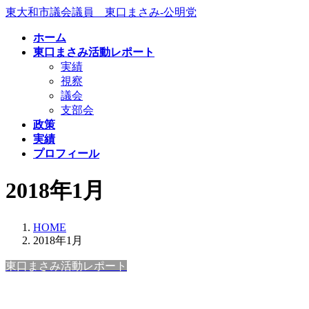
コ
ナ
東大和市議会議員 東口まさみ-公明党
ン
ビ
ホーム
テ
ゲ
東口まさみ活動レポート
ン
ー
実績
ツ
シ
視察
へ
ョ
議会
ス
ン
支部会
キ
に
政策
ッ
移
実績
プ
動
プロフィール
2018年1月
HOME
2018年1月
東口まさみ活動レポート