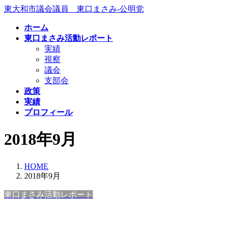
コ
ナ
東大和市議会議員 東口まさみ-公明党
ン
ビ
ホーム
テ
ゲ
東口まさみ活動レポート
ン
ー
実績
ツ
シ
視察
へ
ョ
議会
ス
ン
支部会
キ
に
政策
ッ
移
実績
プ
動
プロフィール
2018年9月
HOME
2018年9月
東口まさみ活動レポート