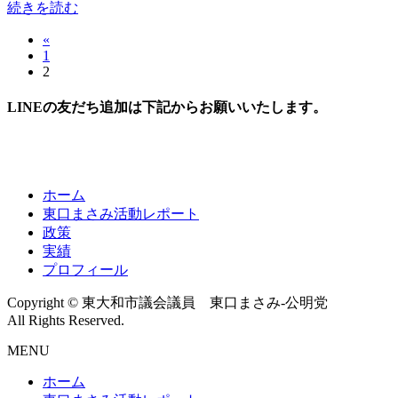
続きを読む
«
投
固
1
稿
固
2
定
定
ペ
の
LINEの友だち追加は下記からお願いいたします。
ペ
ー
ペ
ー
ジ
ジ
ー
ジ
ホーム
送
東口まさみ活動レポート
政策
り
実績
プロフィール
Copyright © 東大和市議会議員 東口まさみ-公明党
All Rights Reserved.
MENU
ホーム