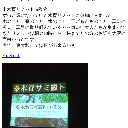
終
更
🌲木育サミットIn秩父
新
ずっと気になっていた木育サミットに参加出来ました。
日
木のこと、森のこと、水のこと、子どもたちのこと、真剣に
時
考え、真摯に取り組んでいるカッコいい大人たちが集まって
:
きたサミットは朝の10時から17時までどの方のお話も大変に
面白かったです。
さて、東大和市では何が出来るか🌲
Facebook