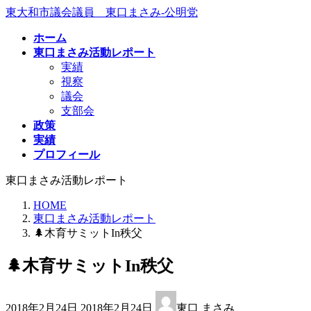
コ
ナ
東大和市議会議員 東口まさみ-公明党
ン
ビ
ホーム
テ
ゲ
東口まさみ活動レポート
ン
ー
実績
ツ
シ
視察
へ
ョ
議会
ス
ン
支部会
キ
に
政策
ッ
移
実績
プ
動
プロフィール
東口まさみ活動レポート
HOME
東口まさみ活動レポート
🌲木育サミットIn秩父
🌲木育サミットIn秩父
最
2018年2月24日
2018年2月24日
東口 まさみ