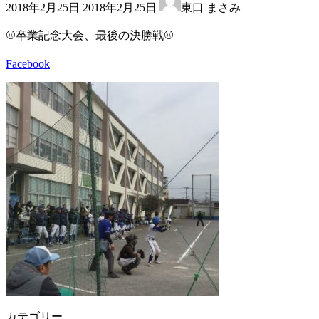
2018年2月25日
2018年2月25日
東口 まさみ
終
更
⚾️卒業記念大会、最後の決勝戦⚾️
新
日
Facebook
時
:
カテゴリー