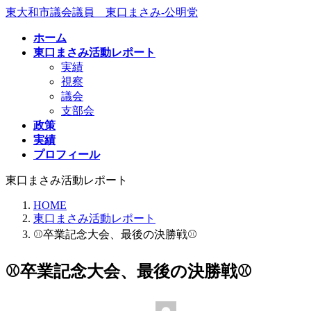
コ
ナ
東大和市議会議員 東口まさみ-公明党
ン
ビ
ホーム
テ
ゲ
東口まさみ活動レポート
ン
ー
実績
ツ
シ
視察
へ
ョ
議会
ス
ン
支部会
キ
に
政策
ッ
移
実績
プ
動
プロフィール
東口まさみ活動レポート
HOME
東口まさみ活動レポート
⚾️卒業記念大会、最後の決勝戦⚾️
⚾️卒業記念大会、最後の決勝戦⚾️
最