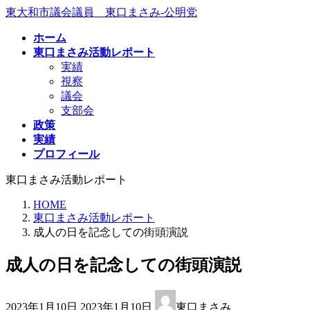
コ
ナ
東大和市議会議員 東口まさみ-公明党
ン
ビ
ホーム
テ
ゲ
東口まさみ活動レポート
ン
ー
実績
ツ
シ
視察
へ
ョ
議会
ス
ン
支部会
キ
に
政策
ッ
移
実績
プ
動
プロフィール
東口まさみ活動レポート
HOME
東口まさみ活動レポート
成人の日を記念しての街頭演説
成人の日を記念しての街頭演説
最
2023年1月10日
2023年1月10日
東口まさみ