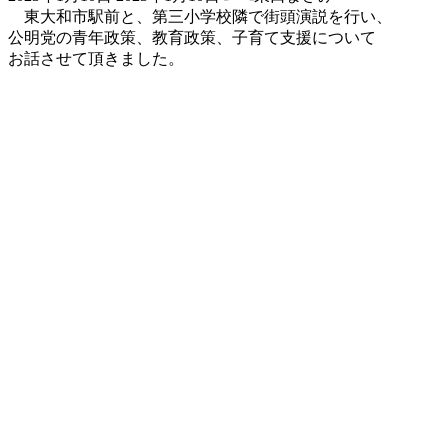
終
東大和市駅前と、第三小学校隣で街頭演説を行い、
更
公明党の青年政策、教育政策、子育て支援について
新
お話させて頂きました。
日
時
: