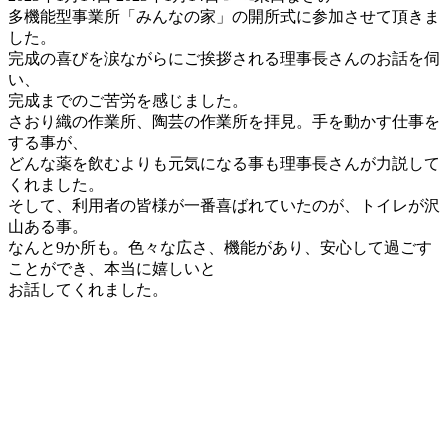
終
多機能型事業所「みんなの家」の開所式に参加させて頂きま
更
した。
新
完成の喜びを涙ながらにご挨拶される理事長さんのお話を伺
日
い、
時
完成までのご苦労を感じました。
:
さおり織の作業所、陶芸の作業所を拝見。手を動かす仕事を
する事が、
どんな薬を飲むよりも元気になる事も理事長さんが力説して
くれました。
そして、利用者の皆様が一番喜ばれていたのが、トイレが沢
山ある事。
なんと9か所も。色々な広さ、機能があり、安心して過ごす
ことができ、本当に嬉しいと
お話してくれました。