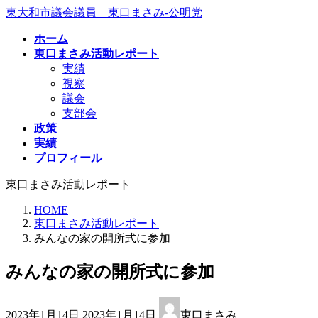
コ
ナ
東大和市議会議員 東口まさみ-公明党
ン
ビ
ホーム
テ
ゲ
東口まさみ活動レポート
ン
ー
実績
ツ
シ
視察
へ
ョ
議会
ス
ン
支部会
キ
に
政策
ッ
移
実績
プ
動
プロフィール
東口まさみ活動レポート
HOME
東口まさみ活動レポート
みんなの家の開所式に参加
みんなの家の開所式に参加
最
2023年1月14日
2023年1月14日
東口まさみ