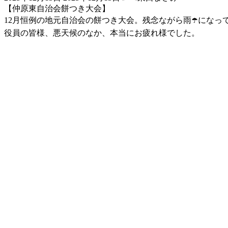
終
【仲原東自治会餅つき大会】
更
12月恒例の地元自治会の餅つき大会。残念ながら雨☂️にな
新
日
役員の皆様、悪天候のなか、本当にお疲れ様でした。
時
: