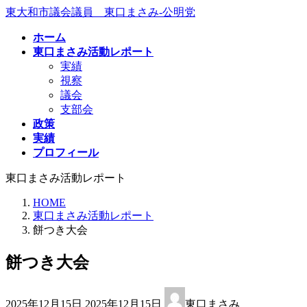
コ
ナ
東大和市議会議員 東口まさみ-公明党
ン
ビ
ホーム
テ
ゲ
東口まさみ活動レポート
ン
ー
実績
ツ
シ
視察
へ
ョ
議会
ス
ン
支部会
キ
に
政策
ッ
移
実績
プ
動
プロフィール
東口まさみ活動レポート
HOME
東口まさみ活動レポート
餅つき大会
餅つき大会
最
2025年12月15日
2025年12月15日
東口まさみ