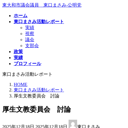
コ
ナ
東大和市議会議員 東口まさみ-公明党
ン
ビ
ホーム
テ
ゲ
東口まさみ活動レポート
ン
ー
実績
ツ
シ
視察
へ
ョ
議会
ス
ン
支部会
キ
に
政策
ッ
移
実績
プ
動
プロフィール
東口まさみ活動レポート
HOME
東口まさみ活動レポート
厚生文教委員会 討論
厚生文教委員会 討論
最
2025年12月18日
2025年12月18日
東口まさみ