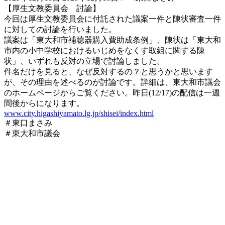
終
【厚生文教委員会 討論】
更
今回は厚生文教委員会に付託された議案一件と陳状審査一件
新
に対しての討論を行いました。
日
議案は「東大和市補聴器購入費助成条例」、陳状は「東大和
時
市内の小中学校におけるいじめをなくす取組に関する陳
:
状」、いずれも反対の立場で討論しました。
件名だけを見ると、なぜ反対するの？と思うかと思います
が、その理由を述べるのが討論です。詳細は、東大和市議会
のホームページからご覧ください。昨日(12/17)の配信は一週
間後からになります。
www.city.higashiyamato.lg.jp/shisei/index.html
＃東口まさみ
＃東大和市議会