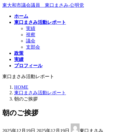
コ
ナ
東大和市議会議員 東口まさみ-公明党
ン
ビ
ホーム
テ
ゲ
東口まさみ活動レポート
ン
ー
実績
ツ
シ
視察
へ
ョ
議会
ス
ン
支部会
キ
に
政策
ッ
移
実績
プ
動
プロフィール
東口まさみ活動レポート
HOME
東口まさみ活動レポート
朝のご挨拶
朝のご挨拶
最
2025年12月19日
2025年12月19日
東口まさみ