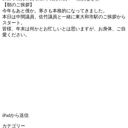
終
【朝のご挨拶】
更
今年もあと僅か。寒さも本格的になってきました。
新
本日は中間議員、佐竹議員と一緒に東大和市駅のご挨拶から
日
スタート。
時
皆様、年末は何かとお忙しいとは思いますが、お身体、ご自
:
愛ください。
iPadから送信
カテゴリー