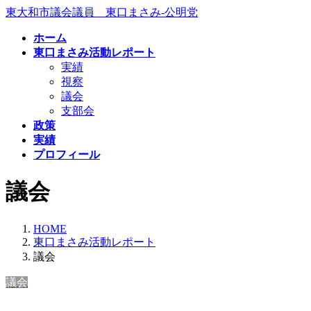
コ
ナ
東大和市議会議員 東口まさみ-公明党
ン
ビ
ホーム
テ
ゲ
東口まさみ活動レポート
ン
ー
実績
ツ
シ
視察
へ
ョ
議会
ス
ン
支部会
キ
に
政策
ッ
移
実績
プ
動
プロフィール
議会
HOME
東口まさみ活動レポート
議会
議会