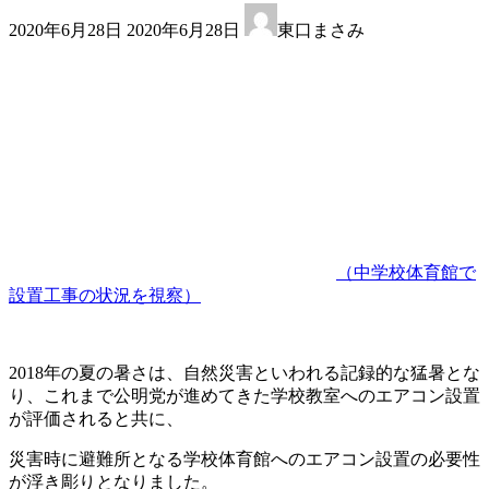
最
2020年6月28日
2020年6月28日
東口まさみ
終
更
新
日
時
:
（中学校体育館で
設置工事の状況を視察）
2018年の夏の暑さは、自然災害といわれる記録的な猛暑とな
り、これまで公明党が進めてきた学校教室へのエアコン設置
が評価されると共に、
災害時に避難所となる学校体育館へのエアコン設置の必要性
が浮き彫りとなりました。