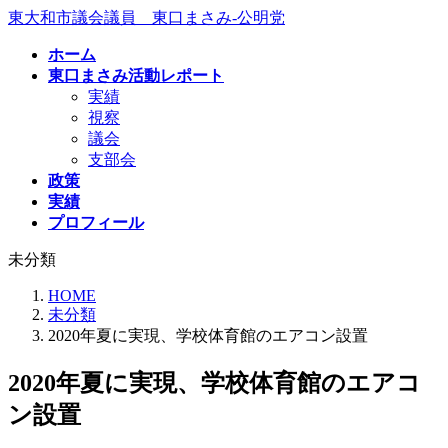
コ
ナ
東大和市議会議員 東口まさみ-公明党
ン
ビ
ホーム
テ
ゲ
東口まさみ活動レポート
ン
ー
実績
ツ
シ
視察
へ
ョ
議会
ス
ン
支部会
キ
に
政策
ッ
移
実績
プ
動
プロフィール
未分類
HOME
未分類
2020年夏に実現、学校体育館のエアコン設置
2020年夏に実現、学校体育館のエアコ
ン設置