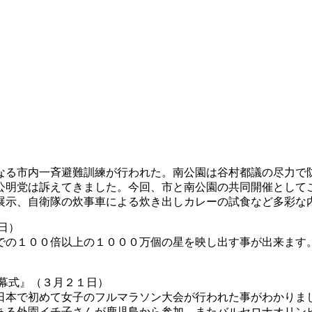
る市内一斉避難訓練が行われた。南公園は谷村都議の尽力で
公明党は訴えてきました。今回、市と南公園の共同開催として
示、自衛隊の炊事車による炊き出しカレーの試食など多彩な内容
日）
の１００倍以上の１０００万個の星を映し出す事が出来ます
幕式』（３月２１日）
本で初めて女子のフルマラソン大会が行われた事がわかりま
ある外園イチ子さんが鹿児島から参加、またバルセロナオリン