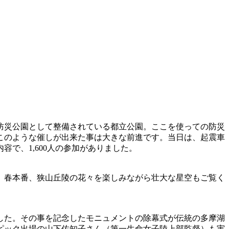
防災公園として整備されている都立公園。ここを使っての防災
このような催しが出来た事は大きな前進です。当日は、起震車
で、1,600人の参加がありました。
。春本番、狭山丘陵の花々を楽しみながら壮大な星空もご覧く
した。その事を記念したモニュメントの除幕式が伝統の多摩湖
ピック出場の山下佐知子さん（第一生命女子陸上部監督）も実