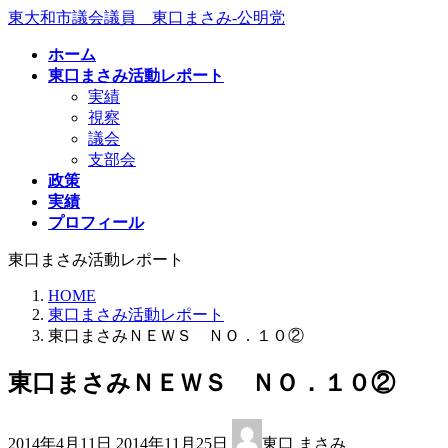
コ
ナ
東大和市議会議員 東口まさみ-公明党
ン
ビ
ホーム
テ
ゲ
東口まさみ活動レポート
ン
ー
実績
ツ
シ
視察
へ
ョ
議会
ス
ン
支部会
キ
に
政策
ッ
移
実績
プ
動
プロフィール
東口まさみ活動レポート
HOME
東口まさみ活動レポート
東口まさみＮＥＷＳ ＮＯ．１０②
東口まさみＮＥＷＳ ＮＯ．１０②
最
2014年4月11日
2014年11月25日
東口 まさみ