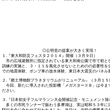
終
更
新
日
時
:
◎公明党の提案が大きく実現！
１.『東大和防災フェスタ２０１４』開催（３月９日）
市の広域避難所に指定されている東大和南公園で市で初とな
訓練の実施と、３・１１を風化させないとためのの必要性を
での地震体験、ポンプ車の放水体験、東日本大震災のパネル展
２.『郷土博物館プラネタリウムがリニューアル』（３月１５
今回、新たに導入された投影機「メガスターⅡＢ」は今まで
ださい。
３.『日本初女子フルマラソン大会開催記念・モニュメント除
多くの市民ランナーで賑わう多摩湖は、実は昭和５３年に日
駅伝大会に合わせて行われました。当日は、当時の優勝者で